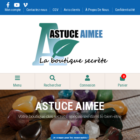
Mon compte
Contactez-nous
CGV
Avis clients
À Propos De Nous.
Confidentialité
0
Menu
Rechercher
Connexion
Panier
ASTUCE AIMEE
Votre boutique des secrets, spécialisée dans le bien-être
Je craque pour les nouveautés !