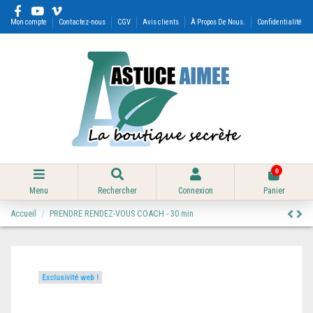
Mon compte
Contactez-nous
CGV
Avis clients
À Propos De Nous.
Confidentialité
0
Menu
Rechercher
Connexion
Panier
Accueil
PRENDRE RENDEZ-VOUS COACH - 30 min
Exclusivité web !